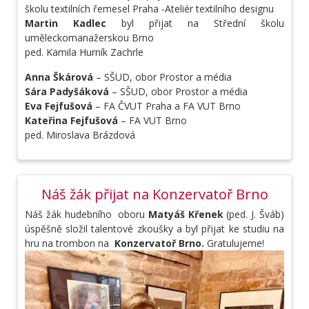
školu textilních řemesel Praha -Ateliér textilního designu
Martin Kadlec
byl přijat na Střední školu
uměleckomanažerskou Brno
ped.
Kamila Hurník Zachrle
Anna Škárová
– SŠUD, obor Prostor a média
Sára Padyšáková
– SŠUD, obor Prostor a média
Eva Fejfušová
– FA ČVUT Praha a FA VUT Brno
Kateřina Fejfušová
– FA VUT Brno
ped. Miroslava Brázdová
Náš žák přijat na Konzervatoř Brno
Náš žák hudebního oboru
Matyáš Křenek
(ped. J. Šváb)
úspěšně složil talentové zkoušky a byl přijat ke studiu na
hru na trombon na
K
onzervatoř Brno.
Gratulujeme!