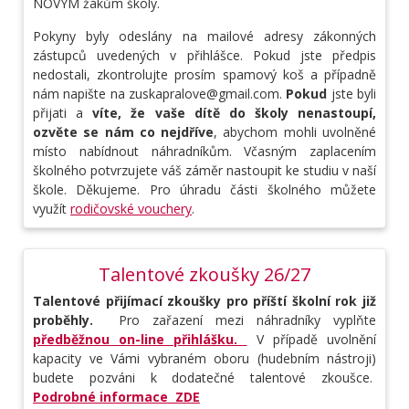
NOVÝM žákům školy.
Pokyny byly odeslány na mailové adresy zákonných
zástupců uvedených v přihlášce. Pokud jste předpis
nedostali, zkontrolujte prosím spamový koš a případně
nám napište na zuskapralove@gmail.com.
Pokud
jste byli
přijati a
víte, že vaše dítě do školy nenastoupí,
ozvěte se nám co nejdříve
, abychom mohli uvolněné
místo nabídnout náhradníkům. Včasným zaplacením
školného potvrzujete váš záměr nastoupit ke studiu v naší
škole. Děkujeme. Pro úhradu části školného můžete
využít
rodičovské vouchery
.
Talentové zkoušky 26/27
Talentové přijímací zkoušky pro příští školní rok již
proběhly.
Pro zařazení mezi náhradníky vyplňte
předběžnou on-line přihlášku.
V případě uvolnění
kapacity ve Vámi vybraném oboru (hudebním nástroji)
budete pozváni k dodatečné talentové zkoušce.
Podrobné informace ZDE