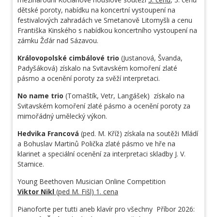
dětské poroty, nabídku na koncertní vystoupení na
festivalových zahradách ve Smetanově Litomyšli a cenu
Františka Kinského s nabídkou koncertního vystoupení na
zámku Žďár nad Sázavou.
Královopolské cimbálové trio
(Justanová, Švanda,
Padyšáková) získalo na Svitavském komoření zlaté
pásmo a ocenění poroty za svěží interpretaci.
No name trio
(Tomaštík, Vetr, Langášek) získalo na
Svitavském komoření zlaté pásmo a ocenění poroty za
mimořádný umělecký výkon.
Hedvika Francová
(ped. M. Kříž) získala na soutěži Mládí
a Bohuslav Martinů Polička zlaté pásmo ve hře na
klarinet a speciální ocenění za interpretaci skladby J. V.
Stamice.
Young Beethoven Musician Online Competition
Viktor Nikl
(ped M. Fišl) 1. cena
Pianoforte per tutti aneb klavír pro všechny Příbor 2026: