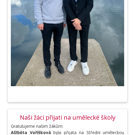
Naši žáci přijati na umělecké školy
Gratulujeme našim žákům:
Alžběta Voříšková
byla přijata na Střední uměleckou