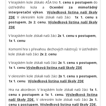
V krajském kole získalo AŠA trio
1. cenu s postupem
do
ústředního kola a
Ocenění za mimořádný
interpretační výkon
.
Výsledková listina naší školy
ZDE
V okresním kole získali naši žáci
1x 1. cenu s
postupem
,
2x 2. cenu.
Výsledková listina naší školy
ZDE
V krajském kole získali naši žáci
2x 1. cenu s postupem
,
1x 1. cen
u
Komorní hra s převahou dechových nástrojů:
V ústředním
kole získali naši žáci
2x 2. cenu
V krajském kole získali naši žáci
2x 1. cenu s postupem
,
1x 1. cen
u
Výsledková listina naší školy ZDE
V okresním kole získali naši žáci
2x 1. cenu s postupem
,
1x 1. cenu
.
Výsledková listina naší školy ZDE
Hra na akordeon:
V krajském kole získali naši žáci
1x 1.
cenu s postupem a 1x 1. cenu.
Výsledková listina
naší školy ZDE.
V okresním kole získali naši žáci
2x 1.
cenu s postupem.
Výsledková listina naší školy ZDE.