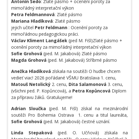
Antonín Šedo
: Zlaté pásmo + ocenění poroty za
mimořádný interpretační výkon
Petra Feldmannová
: Zlaté pásmo
Mariana Hladíková
: Zlaté pásmo
jejich učitel
Petr Feldmann
: Ocenění poroty za
mimořádnou pedagogickou práci.
Václav Kliment Langášek
(ped M. Fišl)Zlaté pásmo +
ocenění poroty za mimořádný interpretační výkon
Sofie Grohová
(ped. M. Jakabová) Zlaté pásmo
Magda Grohová
(ped. M. Jakabová) Stříbrné pásmo
Anežka Hladíková
získala na soutěži O hudbe chcem
vedieť viac! 2026 pořádané VŠMU Bratislava 1. cenu,
Matouš Netolický
2. cenu,
Dita Salamonová
3. cenu,
(všichni ped. P. Kopůncová), a
Petra Kopůncová
Diplom
za přípravu žáků. Gratulujeme!
Adrian
Sloučka
(ped. M. Fišl) získal na mezinárodní
soutěži Pro Bohemia Ostrava
1. cenu a titul laureáta,
Sofie Grohová
(ped. M. Jakabová) čestné uznání.
Linda Stepaková
(ped. O. Učňová) získala na