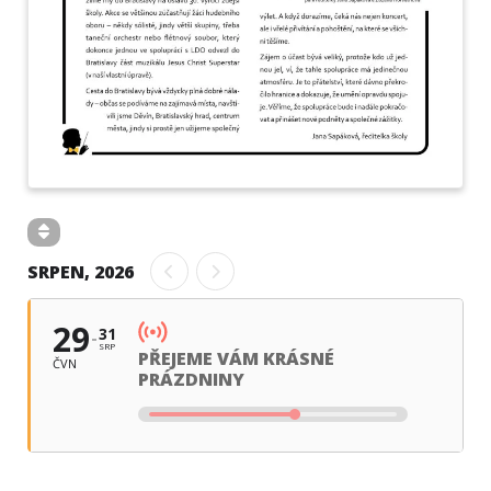
SRPEN, 2026
29
31
SRP
PŘEJEME VÁM KRÁSNÉ
ČVN
PRÁZDNINY