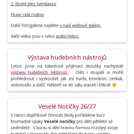
2. školní ples Semilasso
Hraje celá rodina
Další fotogalerie najdete
v naší webové galerii,
další videa jsou v sekci
audio/video.
Výstava hudebních nástrojů
Letos jsme na talentové přijímací zkoušky nachystali
výstavu hudebních nástrojů.
Děti i dospělí si mohli
prohlédnout i vyzkoušet jak zní harfa, trombon, cimbál,
violoncello a další. Někteří se do sálu vraceli i třikrát
Veselé Notičky 26/27
V rámci doplňkové činnosti školy pořádáme kurz
hromadné výuky
Veselé notičky
pro děti pětileté až
sedmileté. V kurzu si děti hravou formou rozvíjejí svoje
hudební schopnosti. Pro přihlášení do kurzu vyplňte