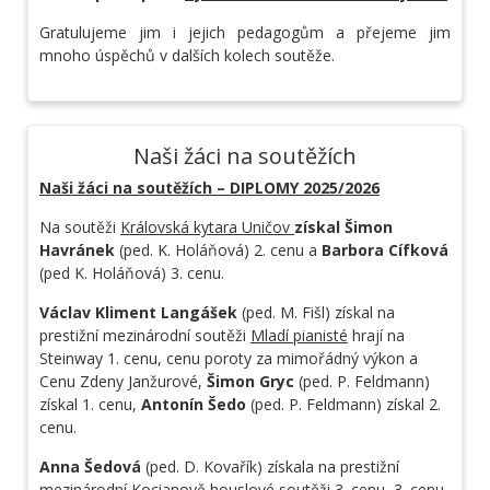
Gratulujeme jim i jejich pedagogům a přejeme jim
mnoho úspěchů v dalších kolech soutěže.
Naši žáci na soutěžích
Naši žáci na soutěžích – DIPLOMY 2025/2026
Na soutěži
Královská kytara Uničov
získal Šimon
Havránek
(ped. K. Holáňová) 2. cenu a
Barbora Cífková
(ped K. Holáňová) 3. cenu.
Václav Kliment Langášek
(ped. M. Fišl) získal na
prestižní mezinárodní soutěži
Mladí pianisté
hrají na
Steinway 1. cenu, cenu poroty za mimořádný výkon a
Cenu Zdeny Janžurové,
Šimon Gryc
(ped. P. Feldmann)
získal 1. cenu,
Antonín Šedo
(ped. P. Feldmann) získal 2.
cenu.
Anna Šedová
(ped. D. Kovařík) získala na prestižní
mezinárodní Kocianově houslové soutěži
3. cenu
, 3. cenu