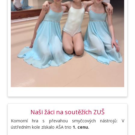
Naši žáci na soutěžích ZUŠ
Komorní hra s převahou smyčcových nástrojů: V
ústředním kole získalo AŠA trio
1. cenu.