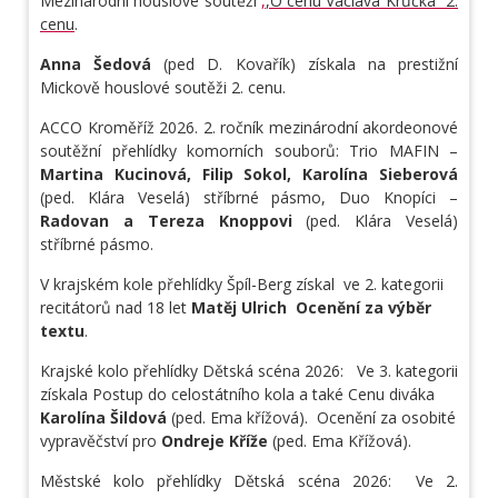
Mezinárodní houslové soutěži
,
,O cenu Václava Krůčka” 2.
cenu
.
Anna Šedová
(ped D. Kovařík) získala na prestižní
Mickově houslové soutěži 2. cenu.
ACCO Kroměříž 2026. 2. ročník mezinárodní akordeonové
soutěžní přehlídky komorních souborů: Trio MAFIN –
Martina Kucinová, Filip Sokol, Karolína Sieberová
(ped. Klára Veselá) stříbrné pásmo, Duo Knopíci –
Radovan a Tereza Knoppovi
(ped. Klára Veselá)
stříbrné pásmo.
V krajském kole přehlídky Špíl-Berg získal ve 2. kategorii
recitátorů nad 18 let
Matěj Ulrich
Ocenění za výběr
textu
.
Krajské kolo přehlídky Dětská scéna 2026: Ve 3. kategorii
získala Postup do celostátního kola a také Cenu diváka
Karolína Šildová
(ped. Ema křížová). Ocenění za osobité
vypravěčství pro
Ondreje Kříže
(ped. Ema Křížová).
Městské kolo přehlídky Dětská scéna 2026: Ve 2.