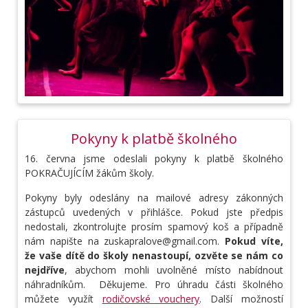
Pokyny k platbě školného
16. června jsme odeslali pokyny k platbě školného
POKRAČUJÍCÍM žákům školy.
Pokyny byly odeslány na mailové adresy zákonných
zástupců uvedených v přihlášce. Pokud jste předpis
nedostali, zkontrolujte prosím spamový koš a případně
nám napište na zuskapralove@gmail.com.
Pokud
víte,
že vaše dítě do školy nenastoupí, ozvěte se nám co
nejdříve
, abychom mohli uvolněné místo nabídnout
náhradníkům. Děkujeme. Pro úhradu části školného
můžete využít
rodičovské vouchery
. Další možností