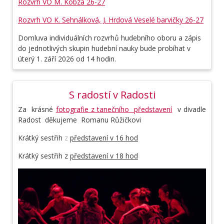
Rozvrh VO M. Kobza 26-27
Rozvrh VO K. Sehnálková, J. Hrdová Veselé barvičky 26-27
Domluva individuálních rozvrhů hudebního oboru a zápis
do jednotlivých skupin hudební nauky bude probíhat v
úterý 1. září 2026 od 14 hodin.
S radostí v Radosti
Za krásné
fotografie z tanečního představení
v divadle
Radost děkujeme Romanu Růžičkovi
Krátký sestřih
z
představení v 16 hod
Krátký sestřih z
představení v 18 hod