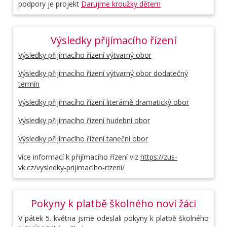
podpory je projekt
Darujme kroužky dětem
Výsledky přijímacího řízení
Výsledky přijímacího řízení výtvarný obor
Výsledky přijímacího řízení výtvarný obor dodatečný
termín
Výsledky přijímacího řízení literárně dramatický obor
Výsledky přijímacího řízení hudební obor
Výsledky přijímacího řízení taneční obor
více informací k přijímacího řízení viz
https://zus-
vk.cz/vysledky-prijimaciho-rizeni/
Pokyny k platbě školného noví žáci
V pátek 5. května jsme odeslali pokyny k platbě školného