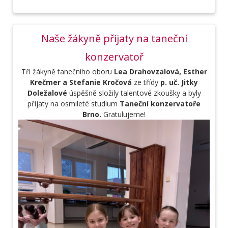
Naše žákyně přijaty na taneční
konzervatoř
T
ři
žákyně tanečního oboru
Lea Drahovzalová, Esther
Krečmer a Stefanie Kročová
ze třídy
p. uč. Jitky
Doležalové
úspěšně složily talentové zkoušky a byly
přijaty na osmileté studium
Taneční konzervatoře
Brno.
Gratulujeme!