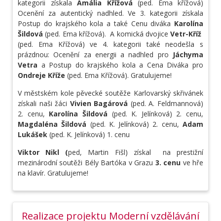
kategorii získala
Amália Křížová
(ped. Ema křížová)
Ocenění za autentický nadhled. Ve 3. kategorii získala
Postup do krajského kola a také Cenu diváka
Karolína
Šildová
(ped. Ema křížová). A komická dvojice
Vetr-Kříž
(ped. Ema Křížová) ve 4. kategorii také neodešla s
prázdnou: Ocenění za energii a nadhled pro
Jáchyma
Vetra
a Postup do krajského kola a Cena Diváka pro
Ondreje Kříže
(ped. Ema Křížová). Gratulujeme!
V městském kole pěvecké soutěže Karlovarský skřivánek
získali naši žáci
Vivien Bagárová
(ped. A. Feldmannová)
2. cenu,
Karolína Šildová
(ped. K. Jelínková) 2. cenu,
Magdaléna Šildová
(ped. K. Jelínková) 2. cenu,
Adam
Lukášek
(ped. K. Jelínková) 1. cenu
Viktor Nikl (
ped, Martin Fišl) získal na prestižní
mezinárodní soutěži Bély Bartóka v Grazu
3. cenu
ve hře
na klavír. Gratulujeme!
Realizace projektu Moderní vzdělávání