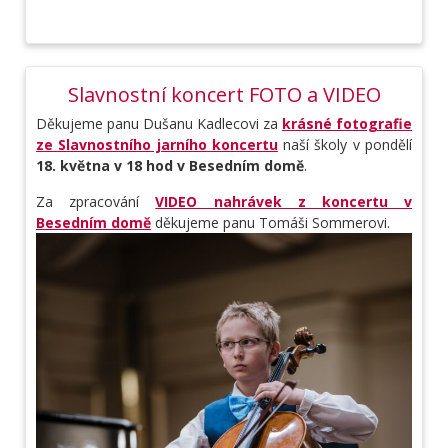
Slavnostní koncert FOTO a VIDEO
Děkujeme panu Dušanu Kadlecovi za
krásné fotografie
ze Slavnostního jarního koncertu
naší školy v pondělí
18. května v 18 hod v Besedním domě
.
Za zpracování
VIDEO nahrávek z koncertu v
Besedním domě
děkujeme panu Tomáši Sommerovi.