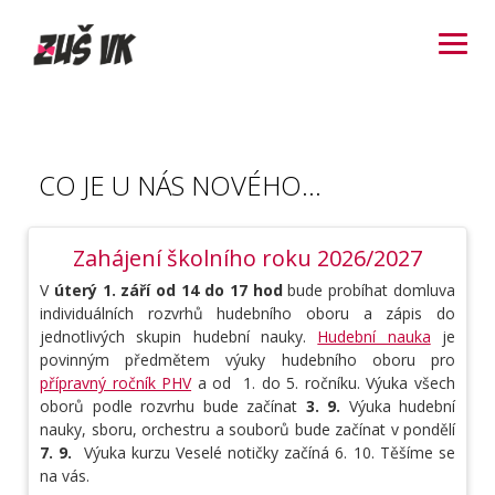
Skip
to
content
CO JE U NÁS NOVÉHO...
Zahájení školního roku 2026/2027
V
úterý 1. září od 14 do 17 hod
bude probíhat domluva
individuálních rozvrhů hudebního oboru a zápis do
jednotlivých skupin hudební nauky.
Hudební nauka
je
povinným předmětem výuky hudebního oboru pro
přípravný ročník PHV
a od 1. do 5. ročníku. Výuka všech
oborů podle rozvrhu bude začínat
3. 9.
Výuka hudební
nauky, sboru, orchestru a souborů bude začínat v pondělí
7. 9.
Výuka kurzu Veselé notičky začíná 6. 10. Těšíme se
na vás.